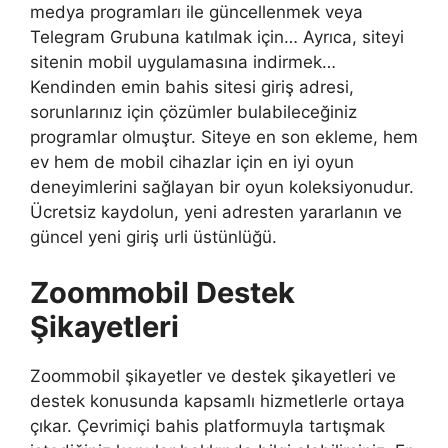
medya programları ile güncellenmek veya
Telegram Grubuna katılmak için… Ayrıca, siteyi
sitenin mobil uygulamasına indirmek…
Kendinden emin bahis sitesi giriş adresi,
sorunlarınız için çözümler bulabileceğiniz
programlar olmuştur. Siteye en son ekleme, hem
ev hem de mobil cihazlar için en iyi oyun
deneyimlerini sağlayan bir oyun koleksiyonudur.
Ücretsiz kaydolun, yeni adresten yararlanın ve
güncel yeni giriş urli üstünlüğü.
Zoommobil Destek
Şikayetleri
Zoommobil şikayetler ve destek şikayetleri ve
destek konusunda kapsamlı hizmetlerle ortaya
çıkar. Çevrimiçi bahis platformuyla tartışmak