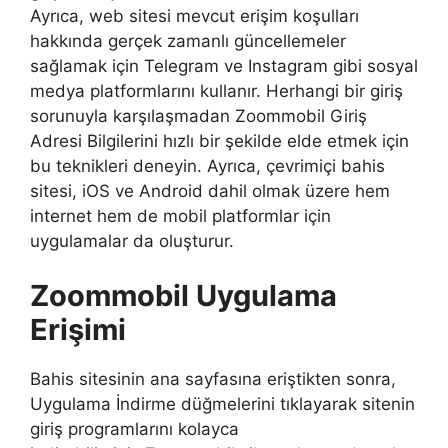
Ayrıca, web sitesi mevcut erişim koşulları
hakkında gerçek zamanlı güncellemeler
sağlamak için Telegram ve Instagram gibi sosyal
medya platformlarını kullanır. Herhangi bir giriş
sorunuyla karşılaşmadan Zoommobil Giriş
Adresi Bilgilerini hızlı bir şekilde elde etmek için
bu teknikleri deneyin. Ayrıca, çevrimiçi bahis
sitesi, iOS ve Android dahil olmak üzere hem
internet hem de mobil platformlar için
uygulamalar da oluşturur.
Zoommobil Uygulama
Erişimi
Bahis sitesinin ana sayfasına eriştikten sonra,
Uygulama İndirme düğmelerini tıklayarak sitenin
giriş programlarını kolayca