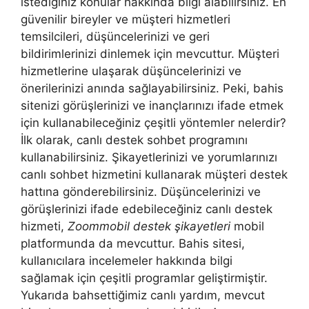
istediğiniz konular hakkında bilgi alabilirsiniz. En
güvenilir bireyler ve müşteri hizmetleri
temsilcileri, düşüncelerinizi ve geri
bildirimlerinizi dinlemek için mevcuttur. Müşteri
hizmetlerine ulaşarak düşüncelerinizi ve
önerilerinizi anında sağlayabilirsiniz. Peki, bahis
sitenizi görüşlerinizi ve inançlarınızı ifade etmek
için kullanabileceğiniz çeşitli yöntemler nelerdir?
İlk olarak, canlı destek sohbet programını
kullanabilirsiniz. Şikayetlerinizi ve yorumlarınızı
canlı sohbet hizmetini kullanarak müşteri destek
hattına gönderebilirsiniz. Düşüncelerinizi ve
görüşlerinizi ifade edebileceğiniz canlı destek
hizmeti,
Zoommobil destek şikayetleri
mobil
platformunda da mevcuttur. Bahis sitesi,
kullanıcılara incelemeler hakkında bilgi
sağlamak için çeşitli programlar geliştirmiştir.
Yukarıda bahsettiğimiz canlı yardım, mevcut