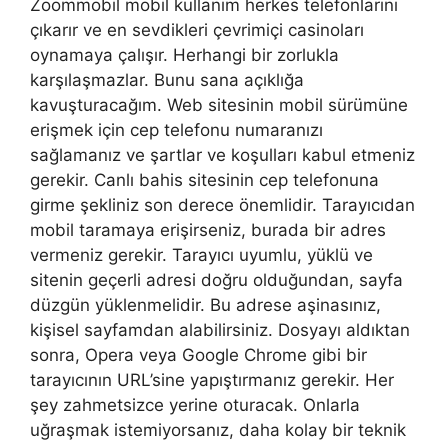
Zoommobil mobil kullanım herkes telefonlarını
çıkarır ve en sevdikleri çevrimiçi casinoları
oynamaya çalışır. Herhangi bir zorlukla
karşılaşmazlar. Bunu sana açıklığa
kavuşturacağım. Web sitesinin mobil sürümüne
erişmek için cep telefonu numaranızı
sağlamanız ve şartlar ve koşulları kabul etmeniz
gerekir. Canlı bahis sitesinin cep telefonuna
girme şekliniz son derece önemlidir. Tarayıcıdan
mobil taramaya erişirseniz, burada bir adres
vermeniz gerekir. Tarayıcı uyumlu, yüklü ve
sitenin geçerli adresi doğru olduğundan, sayfa
düzgün yüklenmelidir. Bu adrese aşinasınız,
kişisel sayfamdan alabilirsiniz. Dosyayı aldıktan
sonra, Opera veya Google Chrome gibi bir
tarayıcının URL’sine yapıştırmanız gerekir. Her
şey zahmetsizce yerine oturacak. Onlarla
uğraşmak istemiyorsanız, daha kolay bir teknik