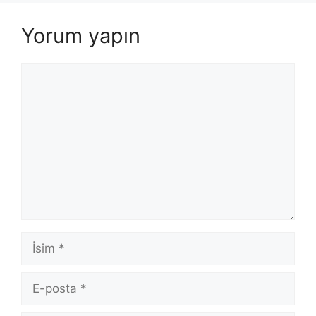
Yorum yapın
Yorum
İsim
E-
posta