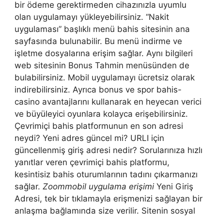
bir ödeme gerektirmeden cihazınızla uyumlu
olan uygulamayı yükleyebilirsiniz. “Nakit
uygulaması” başlıklı menü bahis sitesinin ana
sayfasında bulunabilir. Bu menü indirme ve
işletme dosyalarına erişim sağlar. Aynı bilgileri
web sitesinin Bonus Tahmin menüsünden de
bulabilirsiniz. Mobil uygulamayı ücretsiz olarak
indirebilirsiniz. Ayrıca bonus ve spor bahis-
casino avantajlarını kullanarak en heyecan verici
ve büyüleyici oyunlara kolayca erişebilirsiniz.
Çevrimiçi bahis platformunun en son adresi
neydi? Yeni adres güncel mi? URLI için
güncellenmiş giriş adresi nedir? Sorularınıza hızlı
yanıtlar veren çevrimiçi bahis platformu,
kesintisiz bahis oturumlarının tadını çıkarmanızı
sağlar.
Zoommobil uygulama erişimi
Yeni Giriş
Adresi, tek bir tıklamayla erişmenizi sağlayan bir
anlaşma bağlamında size verilir. Sitenin sosyal