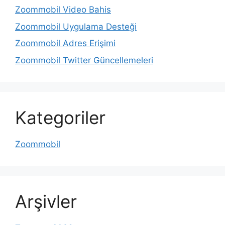
Zoommobil Video Bahis
Zoommobil Uygulama Desteği
Zoommobil Adres Erişimi
Zoommobil Twitter Güncellemeleri
Kategoriler
Zoommobil
Arşivler