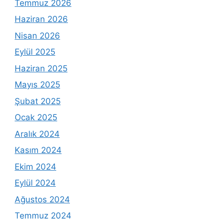
Temmuz 2026
Haziran 2026
Nisan 2026
Eylül 2025
Haziran 2025
Mayıs 2025
Şubat 2025
Ocak 2025
Aralık 2024
Kasım 2024
Ekim 2024
Eylül 2024
Ağustos 2024
Temmuz 2024