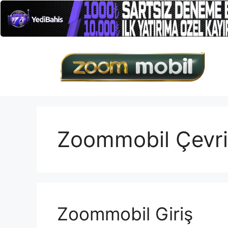
İçeriğe
atla
Zoommobil Çevrim
Zoommobil Giriş