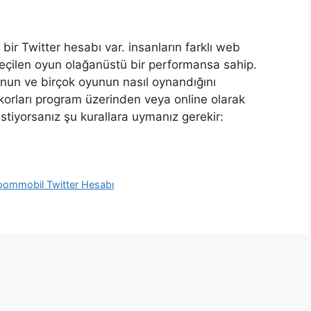
bir Twitter hesabı var. insanların farklı web
 seçilen oyun olağanüstü bir performansa sahip.
unun ve birçok oyunun nasıl oynandığını
, skorları program üzerinden veya online olarak
stiyorsanız şu kurallara uymanız gerekir:
oommobil Twitter Hesabı