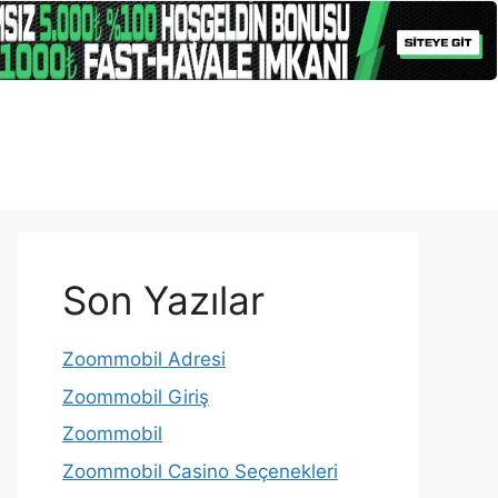
Son Yazılar
Zoommobil Adresi
Zoommobil Giriş
Zoommobil
Zoommobil Casino Seçenekleri