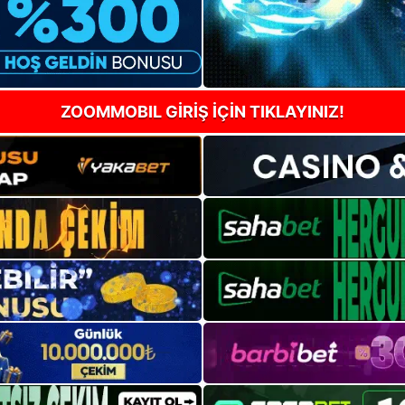
ZOOMMOBIL GİRİŞ İÇİN TIKLAYINIZ!