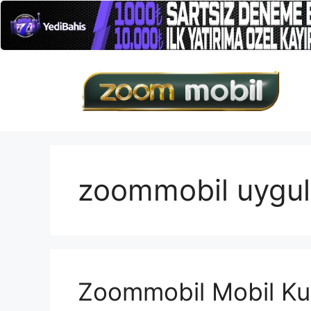
İçeriğe
atla
zoommobil uygul
Zoommobil Mobil Ku