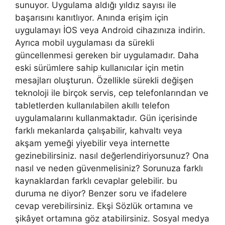
sunuyor. Uygulama aldığı yıldız sayısı ile
başarısını kanıtlıyor. Anında erişim için
uygulamayı İOS veya Android cihazınıza indirin.
Ayrıca mobil uygulaması da sürekli
güncellenmesi gereken bir uygulamadır. Daha
eski sürümlere sahip kullanıcılar için metin
mesajları oluşturun. Özellikle sürekli değişen
teknoloji ile birçok servis, cep telefonlarından ve
tabletlerden kullanılabilen akıllı telefon
uygulamalarını kullanmaktadır. Gün içerisinde
farklı mekanlarda çalışabilir, kahvaltı veya
akşam yemeği yiyebilir veya internette
gezinebilirsiniz. nasıl değerlendiriyorsunuz? Ona
nasıl ve neden güvenmelisiniz? Sorunuza farklı
kaynaklardan farklı cevaplar gelebilir. bu
duruma ne diyor? Benzer soru ve ifadelere
cevap verebilirsiniz. Ekşi Sözlük ortamına ve
şikâyet ortamına göz atabilirsiniz. Sosyal medya