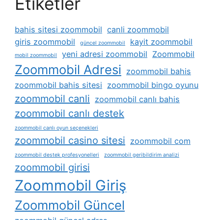
Etiketler
bahis sitesi zoommobil
canli zoommobil
giris zoommobil
kayit zoommobil
güncel zoommobil
yeni adresi zoommobil
Zoommobil
mobil zoommobil
Zoommobil Adresi
zoommobil bahis
zoommobil bahis sitesi
zoommobil bingo oyunu
zoommobil canli
zoommobil canlı bahis
zoommobil canlı destek
zoommobil canlı oyun seçenekleri
zoommobil casino sitesi
zoommobil com
zoommobil destek profesyonelleri
zoommobil geribildirim analizi
zoommobil girisi
Zoommobil Giriş
Zoommobil Güncel