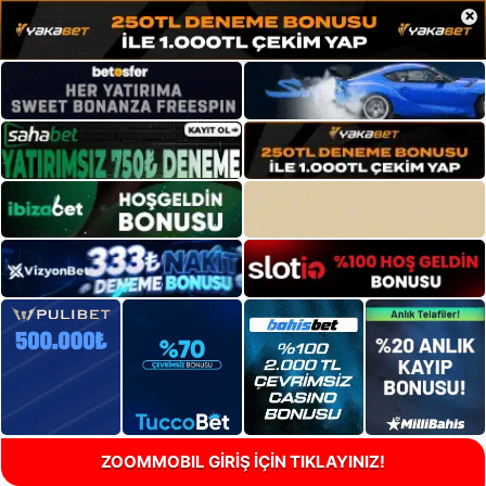
×
ZOOMMOBIL GİRİŞ İÇİN TIKLAYINIZ!