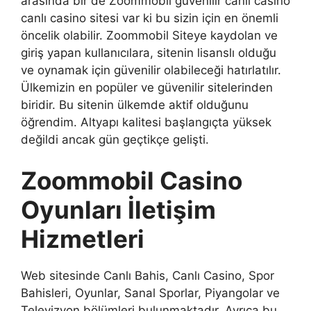
arasında bir de Zoommobil güvenilir canlı casino
canlı casino sitesi var ki bu sizin için en önemli
öncelik olabilir. Zoommobil Siteye kaydolan ve
giriş yapan kullanıcılara, sitenin lisanslı olduğu
ve oynamak için güvenilir olabileceği hatırlatılır.
Ülkemizin en popüler ve güvenilir sitelerinden
biridir. Bu sitenin ülkemde aktif olduğunu
öğrendim. Altyapı kalitesi başlangıçta yüksek
değildi ancak gün geçtikçe gelişti.
Zoommobil Casino
Oyunları İletişim
Hizmetleri
Web sitesinde Canlı Bahis, Canlı Casino, Spor
Bahisleri, Oyunlar, Sanal Sporlar, Piyangolar ve
Televizyon bölümleri bulunmaktadır. Ayrıca bu