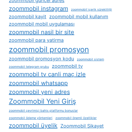
zoommobil güncel adres
zoommobil instagram
zoommobil i̇çerik sürekliliği
zoommobil kayit
zoommobil mobil kullanım
zoommobil mobil uygulaması
zoommobil nasil bir site
zoommobil para yatirma
zoommobil promosyon
zoommobil promosyon kodu
zoommobil sistem
zoommobil tv
zoommobil telegram grubu
zoommobil tv canli maç izle
zoommobil whatsapp
zoommobil yeni adres
Zoommobil Yeni Giriş
zoommobil çevrimiçi bahis platformu bonuslar
zoommobil ödeme yöntemleri
zoommobil önemli özellikler
zoommobil üyelik
Zoommobil Şikayet