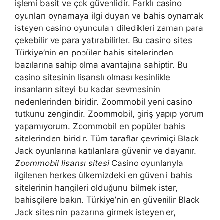
işlemi basit ve çok güvenlidir. Farklı casino
oyunları oynamaya ilgi duyan ve bahis oynamak
isteyen casino oyuncuları diledikleri zaman para
çekebilir ve para yatırabilirler. Bu casino sitesi
Türkiye’nin en popüler bahis sitelerinden
bazılarına sahip olma avantajına sahiptir. Bu
casino sitesinin lisanslı olması kesinlikle
insanların siteyi bu kadar sevmesinin
nedenlerinden biridir. Zoommobil yeni casino
tutkunu zengindir. Zoommobil, giriş yapıp yorum
yapamıyorum. Zoommobil en popüler bahis
sitelerinden biridir. Tüm taraflar çevrimiçi Black
Jack oyunlarına katılanlara güvenir ve dayanır.
Zoommobil lisansı sitesi
Casino oyunlarıyla
ilgilenen herkes ülkemizdeki en güvenli bahis
sitelerinin hangileri olduğunu bilmek ister,
bahisçilere bakın. Türkiye’nin en güvenilir Black
Jack sitesinin pazarına girmek isteyenler,