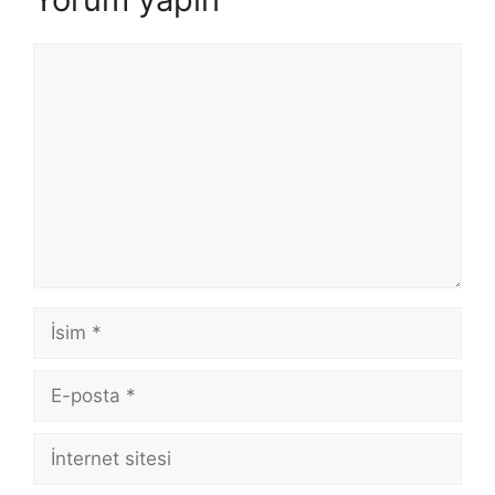
Yorum
İsim
E-
posta
İnternet
sitesi