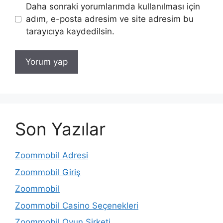
Daha sonraki yorumlarımda kullanılması için
adım, e-posta adresim ve site adresim bu
tarayıcıya kaydedilsin.
Son Yazılar
Zoommobil Adresi
Zoommobil Giriş
Zoommobil
Zoommobil Casino Seçenekleri
Zoommobil Oyun Şirketi