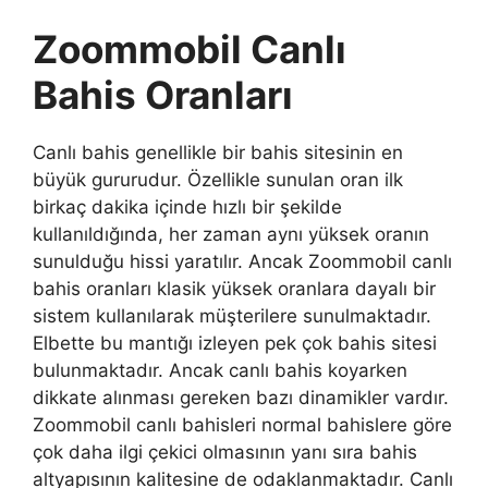
Zoommobil Canlı
Bahis Oranları
Canlı bahis genellikle bir bahis sitesinin en
büyük gururudur. Özellikle sunulan oran ilk
birkaç dakika içinde hızlı bir şekilde
kullanıldığında, her zaman aynı yüksek oranın
sunulduğu hissi yaratılır. Ancak Zoommobil canlı
bahis oranları klasik yüksek oranlara dayalı bir
sistem kullanılarak müşterilere sunulmaktadır.
Elbette bu mantığı izleyen pek çok bahis sitesi
bulunmaktadır. Ancak canlı bahis koyarken
dikkate alınması gereken bazı dinamikler vardır.
Zoommobil canlı bahisleri normal bahislere göre
çok daha ilgi çekici olmasının yanı sıra bahis
altyapısının kalitesine de odaklanmaktadır. Canlı