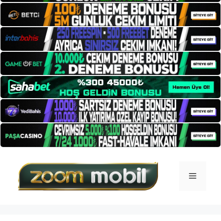
İçeriğe
atla
Menü