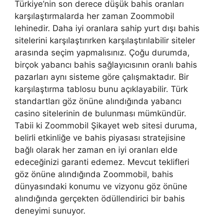
Türkiye’nin son derece düşük bahis oranları
karşılaştırmalarda her zaman Zoommobil
lehinedir. Daha iyi oranlara sahip yurt dışı bahis
sitelerini karşılaştırırken karşılaştırılabilir siteler
arasında seçim yapmalısınız. Çoğu durumda,
birçok yabancı bahis sağlayıcısının oranlı bahis
pazarları aynı sisteme göre çalışmaktadır. Bir
karşılaştırma tablosu bunu açıklayabilir. Türk
standartları göz önüne alındığında yabancı
casino sitelerinin de bulunması mümkündür.
Tabii ki Zoommobil Şikayet web sitesi duruma,
belirli etkinliğe ve bahis piyasası stratejisine
bağlı olarak her zaman en iyi oranları elde
edeceğinizi garanti edemez. Mevcut teklifleri
göz önüne alındığında Zoommobil, bahis
dünyasındaki konumu ve vizyonu göz önüne
alındığında gerçekten ödüllendirici bir bahis
deneyimi sunuyor.