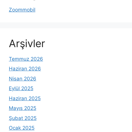
Zoommobil
Arşivler
Temmuz 2026
Haziran 2026
Nisan 2026
Eylül 2025
Haziran 2025
Mayıs 2025
Şubat 2025
Ocak 2025