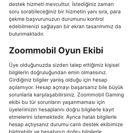
destek hizmeti mevcuttur. İstediğiniz zaman
soru sorabileceğiniz bir hizmetin yanı sıra, para
çekme başvurunuzun durumunu kontrol
edebilmenizi sağlayan bir ekran tasarımımız da
bulunmaktadır.
Zoommobil Oyun Ekibi
Üye olduğunuzda sizden talep ettiğimiz kişisel
bilgilerin doğruluğundan emin olmalısınız.
Girdiğiniz bilgiler yanlış olduğu için hesap
açılamıyor. Hesap açmayı başarsanız bile büyük
sorunlarla karşılaşabilirsiniz. Zoommobil Gaming
ekibi bu tür sorunların yaşanmaması için
üyelerimizin hesaplarını doğru bilgilerle kayıt
etmelerini istemektedir. Ayrıca hatalı bilgilerle
hesap açtıysanız durumu canlı destek ekibimize
bildirebilir ve hesabınızı doğru bilgilerle