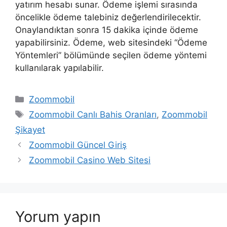
yatırım hesabı sunar. Ödeme işlemi sırasında
öncelikle ödeme talebiniz değerlendirilecektir.
Onaylandıktan sonra 15 dakika içinde ödeme
yapabilirsiniz. Ödeme, web sitesindeki “Ödeme
Yöntemleri” bölümünde seçilen ödeme yöntemi
kullanılarak yapılabilir.
Kategoriler
Zoommobil
Etiketler
Zoommobil Canlı Bahis Oranları
,
Zoommobil
Şikayet
Zoommobil Güncel Giriş
Zoommobil Casino Web Sitesi
Yorum yapın