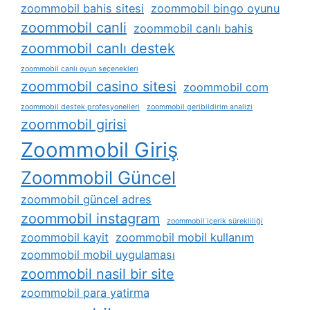
zoommobil bahis sitesi
zoommobil bingo oyunu
zoommobil canli
zoommobil canlı bahis
zoommobil canlı destek
zoommobil canlı oyun seçenekleri
zoommobil casino sitesi
zoommobil com
zoommobil destek profesyonelleri
zoommobil geribildirim analizi
zoommobil girisi
Zoommobil Giriş
Zoommobil Güncel
zoommobil güncel adres
zoommobil instagram
zoommobil i̇çerik sürekliliği
zoommobil kayit
zoommobil mobil kullanım
zoommobil mobil uygulaması
zoommobil nasil bir site
zoommobil para yatirma