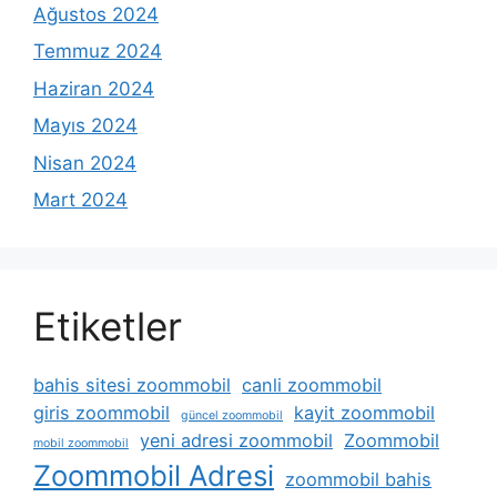
Ağustos 2024
Temmuz 2024
Haziran 2024
Mayıs 2024
Nisan 2024
Mart 2024
Etiketler
bahis sitesi zoommobil
canli zoommobil
giris zoommobil
kayit zoommobil
güncel zoommobil
yeni adresi zoommobil
Zoommobil
mobil zoommobil
Zoommobil Adresi
zoommobil bahis