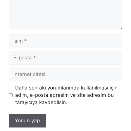
İsim
E-
posta
İnternet
sitesi
Daha sonraki yorumlarımda kullanılması için
adım, e-posta adresim ve site adresim bu
tarayıcıya kaydedilsin.