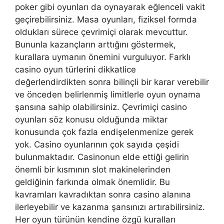
poker gibi oyunları da oynayarak eğlenceli vakit
geçirebilirsiniz. Masa oyunları, fiziksel formda
oldukları sürece çevrimiçi olarak mevcuttur.
Bununla kazançların arttığını göstermek,
kurallara uymanın önemini vurguluyor. Farklı
casino oyun türlerini dikkatlice
değerlendirdikten sonra bilinçli bir karar verebilir
ve önceden belirlenmiş limitlerle oyun oynama
şansına sahip olabilirsiniz. Çevrimiçi casino
oyunları söz konusu olduğunda miktar
konusunda çok fazla endişelenmenize gerek
yok. Casino oyunlarının çok sayıda çeşidi
bulunmaktadır. Casinonun elde ettiği gelirin
önemli bir kısmının slot makinelerinden
geldiğinin farkında olmak önemlidir. Bu
kavramları kavradıktan sonra casino alanına
ilerleyebilir ve kazanma şansınızı artırabilirsiniz.
Her oyun türünün kendine özgü kuralları