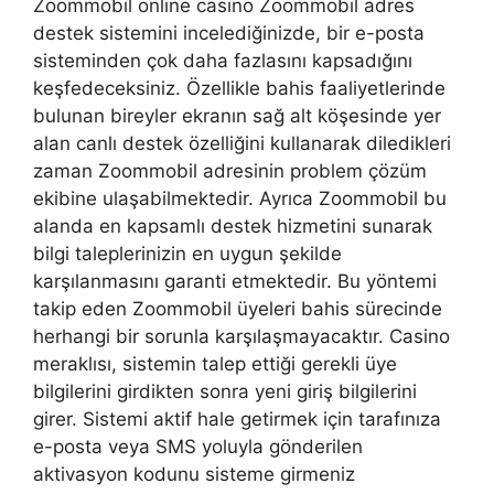
Zoommobil online casino Zoommobil adres
destek sistemini incelediğinizde, bir e-posta
sisteminden çok daha fazlasını kapsadığını
keşfedeceksiniz. Özellikle bahis faaliyetlerinde
bulunan bireyler ekranın sağ alt köşesinde yer
alan canlı destek özelliğini kullanarak diledikleri
zaman Zoommobil adresinin problem çözüm
ekibine ulaşabilmektedir. Ayrıca Zoommobil bu
alanda en kapsamlı destek hizmetini sunarak
bilgi taleplerinizin en uygun şekilde
karşılanmasını garanti etmektedir. Bu yöntemi
takip eden Zoommobil üyeleri bahis sürecinde
herhangi bir sorunla karşılaşmayacaktır. Casino
meraklısı, sistemin talep ettiği gerekli üye
bilgilerini girdikten sonra yeni giriş bilgilerini
girer. Sistemi aktif hale getirmek için tarafınıza
e-posta veya SMS yoluyla gönderilen
aktivasyon kodunu sisteme girmeniz