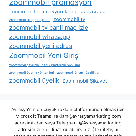
zoommobil promosyon
zoommobil promosyon kodu
zoommobil sistem
zoommobil tv
zoommobil telegram grubu
zoommobil tv canli maç izle
zoommobil whatsapp
zoommobil yeni adres
Zoommobil Yeni Giriş
zoommobil çevrimiçi bahis platformu bonuslar
zoommobil ödeme yöntemleri
zoommobil önemli özellikler
zoommobil üyelik
Zoommobil Şikayet
Avrasya'nın en büyük reklam platformunda olmak için
Microsoft Teams:
reklam@avrasyamarketing.com
adresimizden veya Telegram: @Avrasyamarketing
adresimizden irtibat kurabilirsiniz. (Tek iletişim