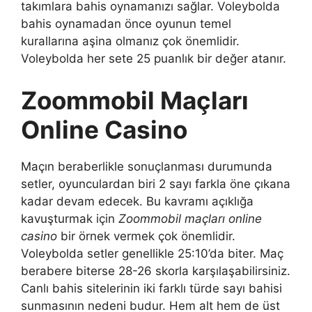
takımlara bahis oynamanızı sağlar. Voleybolda
bahis oynamadan önce oyunun temel
kurallarına aşina olmanız çok önemlidir.
Voleybolda her sete 25 puanlık bir değer atanır.
Zoommobil Maçları
Online Casino
Maçın beraberlikle sonuçlanması durumunda
setler, oyunculardan biri 2 sayı farkla öne çıkana
kadar devam edecek. Bu kavramı açıklığa
kavuşturmak için
Zoommobil maçları online
casino
bir örnek vermek çok önemlidir.
Voleybolda setler genellikle 25:10’da biter. Maç
berabere biterse 28-26 skorla karşılaşabilirsiniz.
Canlı bahis sitelerinin iki farklı türde sayı bahisi
sunmasının nedeni budur. Hem alt hem de üst