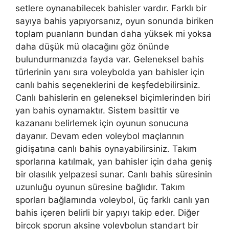
setlere oynanabilecek bahisler vardır. Farklı bir
sayıya bahis yapıyorsanız, oyun sonunda biriken
toplam puanların bundan daha yüksek mi yoksa
daha düşük mü olacağını göz önünde
bulundurmanızda fayda var. Geleneksel bahis
türlerinin yanı sıra voleybolda yan bahisler için
canlı bahis seçeneklerini de keşfedebilirsiniz.
Canlı bahislerin en geleneksel biçimlerinden biri
yan bahis oynamaktır. Sistem basittir ve
kazananı belirlemek için oyunun sonucuna
dayanır. Devam eden voleybol maçlarının
gidişatına canlı bahis oynayabilirsiniz. Takım
sporlarına katılmak, yan bahisler için daha geniş
bir olasılık yelpazesi sunar. Canlı bahis süresinin
uzunluğu oyunun süresine bağlıdır. Takım
sporları bağlamında voleybol, üç farklı canlı yan
bahis içeren belirli bir yapıyı takip eder. Diğer
birçok sporun aksine voleybolun standart bir