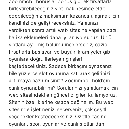
Zoommobil bonuslar bonus gibi ek fırsatlarla
birleştirebileceğiniz slot makinesinde elde
edebileceğiniz maksimum kazanca ulaşmak için
kendinizi de geliştireceksiniz. Yanıtınızı
verdikten sonra artık web sitesine yapılan bazı
harika eklemeleri daha iyi anlıyorsunuz. Ünlü
slotlara ayrılmış bölümü incelerseniz, cazip
fırsatlarla başlayan ve büyük ikramiyeler gibi
oyunlara doğru ilerleyen girişleri
keşfedeceksiniz. Sadece birkaçını oynasanız
bile yüzlerce slot oyununa katılarak gelirinizi
artırmaya hazır mısınız? Zoommobil hold’em
canlı oynanabilir mi? Sorularınızı yanıtlamak için
web sitesindeki en güncel bilgileri kullanıyoruz.
Sitenin özelliklerine kısaca değinelim. Bu web
sitesinde işletmenizi seçerseniz, çok çeşitli
seçenekler keşfedeceksiniz. Özetle casino
oyunları, spor, oyunlar ve canlı slotlar dahil