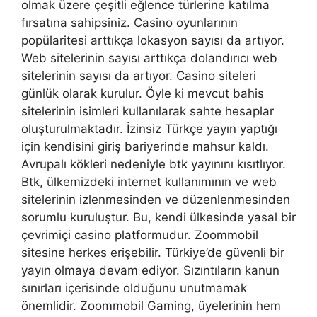
olmak üzere çeşitli eğlence türlerine katılma
fırsatına sahipsiniz. Casino oyunlarının
popülaritesi arttıkça lokasyon sayısı da artıyor.
Web sitelerinin sayısı arttıkça dolandırıcı web
sitelerinin sayısı da artıyor. Casino siteleri
günlük olarak kurulur. Öyle ki mevcut bahis
sitelerinin isimleri kullanılarak sahte hesaplar
oluşturulmaktadır. İzinsiz Türkçe yayın yaptığı
için kendisini giriş bariyerinde mahsur kaldı.
Avrupalı ​​kökleri nedeniyle btk yayınını kısıtlıyor.
Btk, ülkemizdeki internet kullanımının ve web
sitelerinin izlenmesinden ve düzenlenmesinden
sorumlu kuruluştur. Bu, kendi ülkesinde yasal bir
çevrimiçi casino platformudur. Zoommobil
sitesine herkes erişebilir. Türkiye’de güvenli bir
yayın olmaya devam ediyor. Sızıntıların kanun
sınırları içerisinde olduğunu unutmamak
önemlidir. Zoommobil Gaming, üyelerinin hem