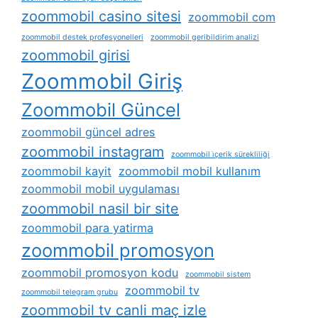
zoommobil casino sitesi
zoommobil com
zoommobil destek profesyonelleri
zoommobil geribildirim analizi
zoommobil girisi
Zoommobil Giriş
Zoommobil Güncel
zoommobil güncel adres
zoommobil instagram
zoommobil i̇çerik sürekliliği
zoommobil kayit
zoommobil mobil kullanım
zoommobil mobil uygulaması
zoommobil nasil bir site
zoommobil para yatirma
zoommobil promosyon
zoommobil promosyon kodu
zoommobil sistem
zoommobil tv
zoommobil telegram grubu
zoommobil tv canli maç izle