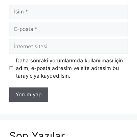
İsim
E-
posta
İnternet
sitesi
Daha sonraki yorumlarımda kullanılması için
adım, e-posta adresim ve site adresim bu
tarayıcıya kaydedilsin.
Son Yazılar