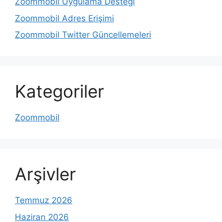
Zoommobil Uygulama Desteği
Zoommobil Adres Erişimi
Zoommobil Twitter Güncellemeleri
Kategoriler
Zoommobil
Arşivler
Temmuz 2026
Haziran 2026