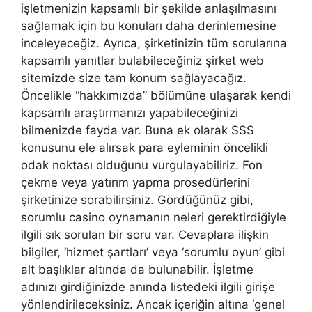
işletmenizin kapsamlı bir şekilde anlaşılmasını
sağlamak için bu konuları daha derinlemesine
inceleyeceğiz. Ayrıca, şirketinizin tüm sorularına
kapsamlı yanıtlar bulabileceğiniz şirket web
sitemizde size tam konum sağlayacağız.
Öncelikle “hakkımızda” bölümüne ulaşarak kendi
kapsamlı araştırmanızı yapabileceğinizi
bilmenizde fayda var. Buna ek olarak SSS
konusunu ele alırsak para eyleminin öncelikli
odak noktası olduğunu vurgulayabiliriz. Fon
çekme veya yatırım yapma prosedürlerini
şirketinize sorabilirsiniz. Gördüğünüz gibi,
sorumlu casino oynamanın neleri gerektirdiğiyle
ilgili sık sorulan bir soru var. Cevaplara ilişkin
bilgiler, ‘hizmet şartları’ veya ‘sorumlu oyun’ gibi
alt başlıklar altında da bulunabilir. İşletme
adınızı girdiğinizde anında listedeki ilgili girişe
yönlendirileceksiniz. Ancak içeriğin altına ‘genel