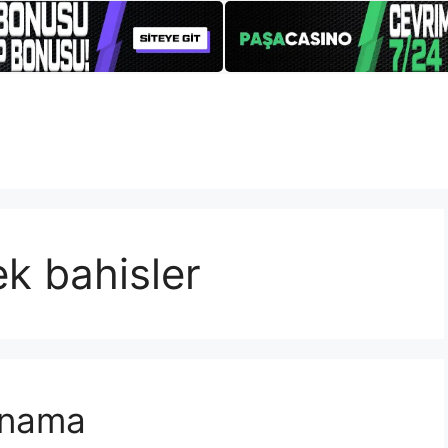
k bahisler
ynama