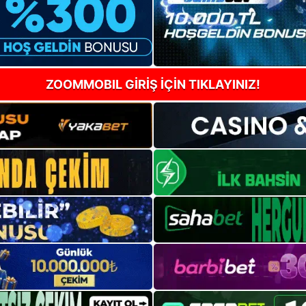
ZOOMMOBIL GİRİŞ İÇİN TIKLAYINIZ!