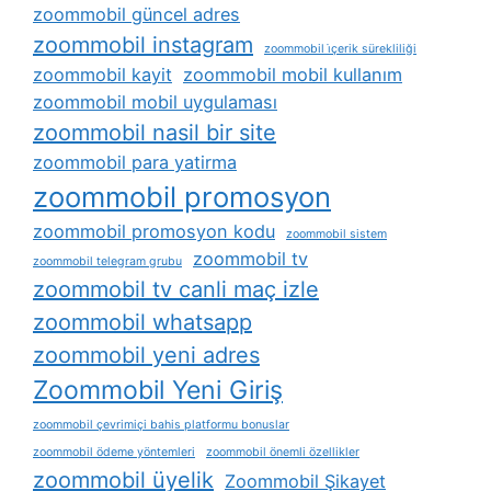
zoommobil güncel adres
zoommobil instagram
zoommobil i̇çerik sürekliliği
zoommobil kayit
zoommobil mobil kullanım
zoommobil mobil uygulaması
zoommobil nasil bir site
zoommobil para yatirma
zoommobil promosyon
zoommobil promosyon kodu
zoommobil sistem
zoommobil tv
zoommobil telegram grubu
zoommobil tv canli maç izle
zoommobil whatsapp
zoommobil yeni adres
Zoommobil Yeni Giriş
zoommobil çevrimiçi bahis platformu bonuslar
zoommobil ödeme yöntemleri
zoommobil önemli özellikler
zoommobil üyelik
Zoommobil Şikayet