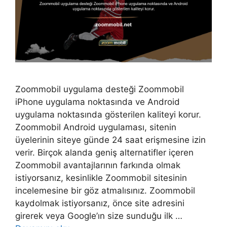
Zoommobil uygulama desteği Zoommobil
iPhone uygulama noktasında ve Android
uygulama noktasında gösterilen kaliteyi korur.
Zoommobil Android uygulaması, sitenin
üyelerinin siteye günde 24 saat erişmesine izin
verir. Birçok alanda geniş alternatifler içeren
Zoommobil avantajlarının farkında olmak
istiyorsanız, kesinlikle Zoommobil sitesinin
incelemesine bir göz atmalısınız. Zoommobil
kaydolmak istiyorsanız, önce site adresini
girerek veya Google’ın size sunduğu ilk …