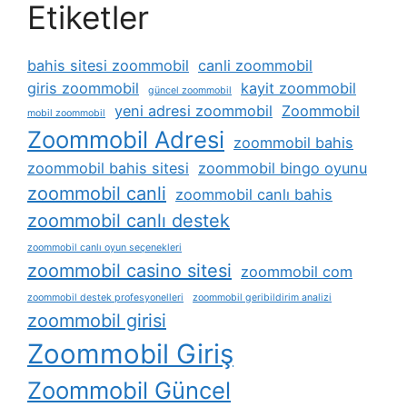
Etiketler
bahis sitesi zoommobil
canli zoommobil
giris zoommobil
kayit zoommobil
güncel zoommobil
yeni adresi zoommobil
Zoommobil
mobil zoommobil
Zoommobil Adresi
zoommobil bahis
zoommobil bahis sitesi
zoommobil bingo oyunu
zoommobil canli
zoommobil canlı bahis
zoommobil canlı destek
zoommobil canlı oyun seçenekleri
zoommobil casino sitesi
zoommobil com
zoommobil destek profesyonelleri
zoommobil geribildirim analizi
zoommobil girisi
Zoommobil Giriş
Zoommobil Güncel