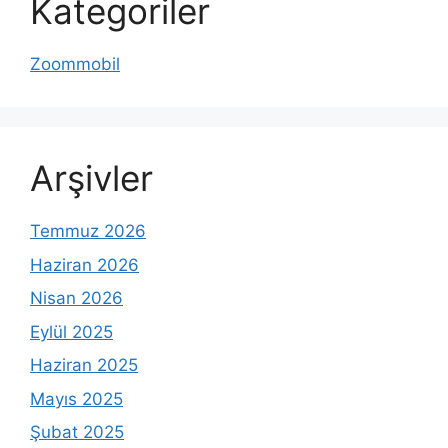
Kategoriler
Zoommobil
Arşivler
Temmuz 2026
Haziran 2026
Nisan 2026
Eylül 2025
Haziran 2025
Mayıs 2025
Şubat 2025