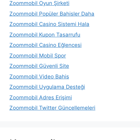
Zoommobil Oyun Şirketi
Zoommobil Popüler Bahisler Daha
Zoommobil Casino Sistemi Hala
Zoommobil Kupon Tasarrufu
Zoommobil Casino Eğlencesi
Zoommobil Mobil Spor
Zoommobil Güvenli Site
Zoommobil Video Bahis
Zoommobil Uygulama Desteği
Zoommobil Adres Erişimi
Zoommobil Twitter Güncellemeleri