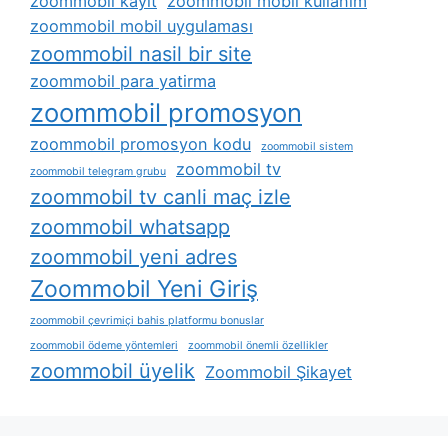
zoommobil kayit
zoommobil mobil kullanım
zoommobil mobil uygulaması
zoommobil nasil bir site
zoommobil para yatirma
zoommobil promosyon
zoommobil promosyon kodu
zoommobil sistem
zoommobil tv
zoommobil telegram grubu
zoommobil tv canli maç izle
zoommobil whatsapp
zoommobil yeni adres
Zoommobil Yeni Giriş
zoommobil çevrimiçi bahis platformu bonuslar
zoommobil ödeme yöntemleri
zoommobil önemli özellikler
zoommobil üyelik
Zoommobil Şikayet