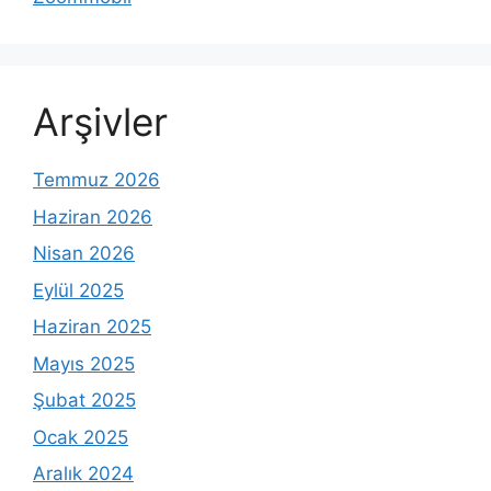
Arşivler
Temmuz 2026
Haziran 2026
Nisan 2026
Eylül 2025
Haziran 2025
Mayıs 2025
Şubat 2025
Ocak 2025
Aralık 2024