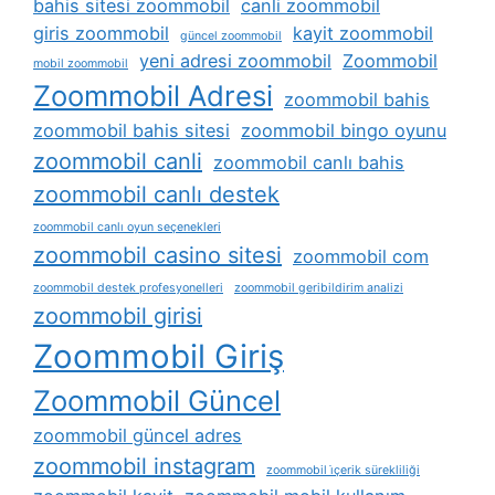
bahis sitesi zoommobil
canli zoommobil
giris zoommobil
kayit zoommobil
güncel zoommobil
yeni adresi zoommobil
Zoommobil
mobil zoommobil
Zoommobil Adresi
zoommobil bahis
zoommobil bahis sitesi
zoommobil bingo oyunu
zoommobil canli
zoommobil canlı bahis
zoommobil canlı destek
zoommobil canlı oyun seçenekleri
zoommobil casino sitesi
zoommobil com
zoommobil destek profesyonelleri
zoommobil geribildirim analizi
zoommobil girisi
Zoommobil Giriş
Zoommobil Güncel
zoommobil güncel adres
zoommobil instagram
zoommobil i̇çerik sürekliliği