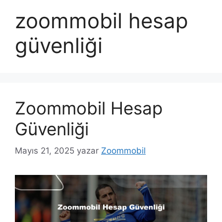
zoommobil hesap
güvenliği
Zoommobil Hesap
Güvenliği
Mayıs 21, 2025
yazar
Zoommobil