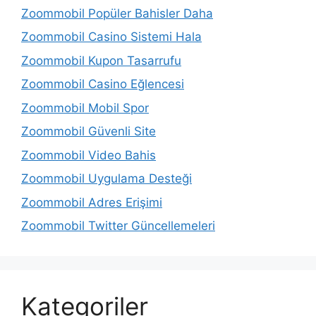
Zoommobil Popüler Bahisler Daha
Zoommobil Casino Sistemi Hala
Zoommobil Kupon Tasarrufu
Zoommobil Casino Eğlencesi
Zoommobil Mobil Spor
Zoommobil Güvenli Site
Zoommobil Video Bahis
Zoommobil Uygulama Desteği
Zoommobil Adres Erişimi
Zoommobil Twitter Güncellemeleri
Kategoriler