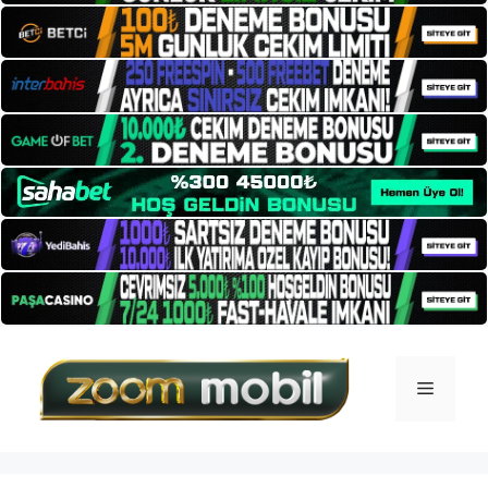
İçeriğe
atla
Menü