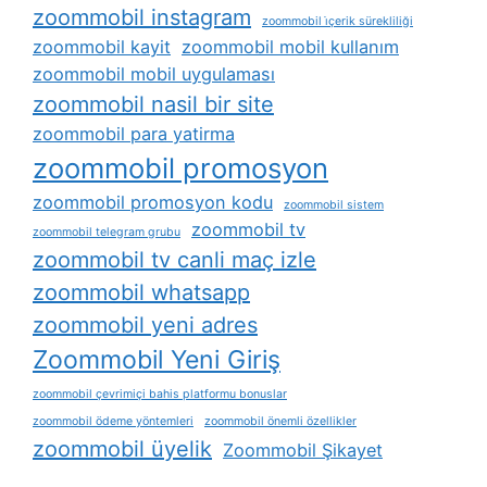
zoommobil instagram
zoommobil i̇çerik sürekliliği
zoommobil kayit
zoommobil mobil kullanım
zoommobil mobil uygulaması
zoommobil nasil bir site
zoommobil para yatirma
zoommobil promosyon
zoommobil promosyon kodu
zoommobil sistem
zoommobil tv
zoommobil telegram grubu
zoommobil tv canli maç izle
zoommobil whatsapp
zoommobil yeni adres
Zoommobil Yeni Giriş
zoommobil çevrimiçi bahis platformu bonuslar
zoommobil ödeme yöntemleri
zoommobil önemli özellikler
zoommobil üyelik
Zoommobil Şikayet