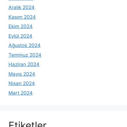
Aralık 2024
Kasım 2024
Ekim 2024
Eylül 2024
Ağustos 2024
Temmuz 2024
Haziran 2024
Mayıs 2024
Nisan 2024
Mart 2024
Etiketler