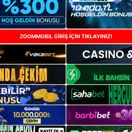
ZOOMMOBIL GİRİŞ İÇİN TIKLAYINIZ!