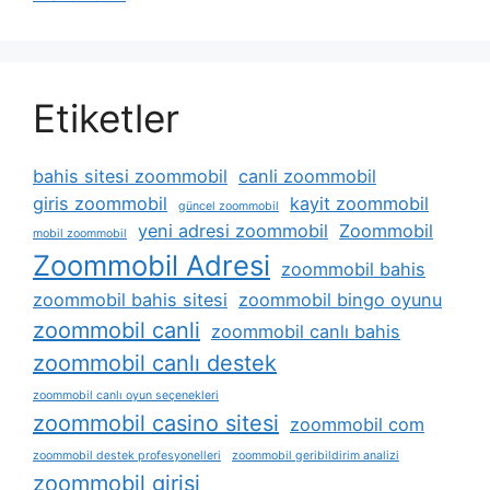
Etiketler
bahis sitesi zoommobil
canli zoommobil
giris zoommobil
kayit zoommobil
güncel zoommobil
yeni adresi zoommobil
Zoommobil
mobil zoommobil
Zoommobil Adresi
zoommobil bahis
zoommobil bahis sitesi
zoommobil bingo oyunu
zoommobil canli
zoommobil canlı bahis
zoommobil canlı destek
zoommobil canlı oyun seçenekleri
zoommobil casino sitesi
zoommobil com
zoommobil destek profesyonelleri
zoommobil geribildirim analizi
zoommobil girisi