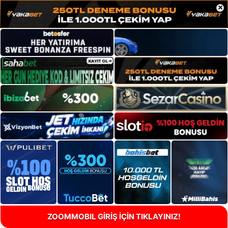
×
ZOOMMOBIL GİRİŞ İÇİN TIKLAYINIZ!