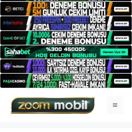
İçeriğe
atla
Menü