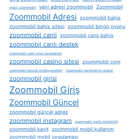
yeni adresi zoommobil
Zoommobil
mobil zoommobil
Zoommobil Adresi
zoommobil bahis
zoommobil bahis sitesi
zoommobil bingo oyunu
zoommobil canli
zoommobil canlı bahis
zoommobil canlı destek
zoommobil canlı oyun seçenekleri
zoommobil casino sitesi
zoommobil com
zoommobil destek profesyonelleri
zoommobil geribildirim analizi
zoommobil girisi
Zoommobil Giriş
Zoommobil Güncel
zoommobil güncel adres
zoommobil instagram
zoommobil i̇çerik sürekliliği
zoommobil kayit
zoommobil mobil kullanım
zoommobil mobil uygulaması