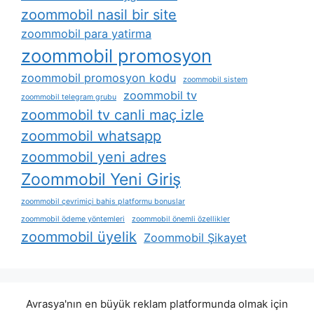
zoommobil nasil bir site
zoommobil para yatirma
zoommobil promosyon
zoommobil promosyon kodu
zoommobil sistem
zoommobil tv
zoommobil telegram grubu
zoommobil tv canli maç izle
zoommobil whatsapp
zoommobil yeni adres
Zoommobil Yeni Giriş
zoommobil çevrimiçi bahis platformu bonuslar
zoommobil ödeme yöntemleri
zoommobil önemli özellikler
zoommobil üyelik
Zoommobil Şikayet
Avrasya'nın en büyük reklam platformunda olmak için