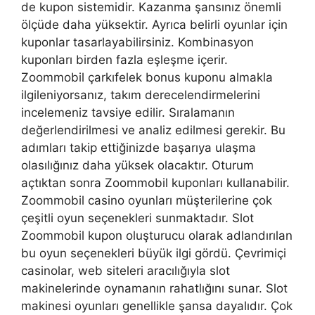
de kupon sistemidir. Kazanma şansınız önemli
ölçüde daha yüksektir. Ayrıca belirli oyunlar için
kuponlar tasarlayabilirsiniz. Kombinasyon
kuponları birden fazla eşleşme içerir.
Zoommobil çarkıfelek bonus kuponu almakla
ilgileniyorsanız, takım derecelendirmelerini
incelemeniz tavsiye edilir. Sıralamanın
değerlendirilmesi ve analiz edilmesi gerekir. Bu
adımları takip ettiğinizde başarıya ulaşma
olasılığınız daha yüksek olacaktır. Oturum
açtıktan sonra Zoommobil kuponları kullanabilir.
Zoommobil casino oyunları müşterilerine çok
çeşitli oyun seçenekleri sunmaktadır. Slot
Zoommobil kupon oluşturucu olarak adlandırılan
bu oyun seçenekleri büyük ilgi gördü. Çevrimiçi
casinolar, web siteleri aracılığıyla slot
makinelerinde oynamanın rahatlığını sunar. Slot
makinesi oyunları genellikle şansa dayalıdır. Çok