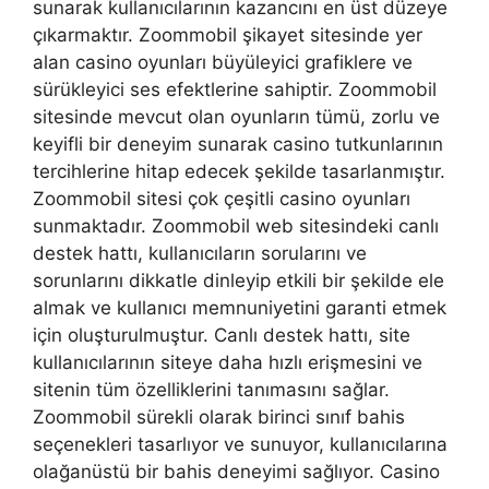
sunarak kullanıcılarının kazancını en üst düzeye
çıkarmaktır. Zoommobil şikayet sitesinde yer
alan casino oyunları büyüleyici grafiklere ve
sürükleyici ses efektlerine sahiptir. Zoommobil
sitesinde mevcut olan oyunların tümü, zorlu ve
keyifli bir deneyim sunarak casino tutkunlarının
tercihlerine hitap edecek şekilde tasarlanmıştır.
Zoommobil sitesi çok çeşitli casino oyunları
sunmaktadır. Zoommobil web sitesindeki canlı
destek hattı, kullanıcıların sorularını ve
sorunlarını dikkatle dinleyip etkili bir şekilde ele
almak ve kullanıcı memnuniyetini garanti etmek
için oluşturulmuştur. Canlı destek hattı, site
kullanıcılarının siteye daha hızlı erişmesini ve
sitenin tüm özelliklerini tanımasını sağlar.
Zoommobil sürekli olarak birinci sınıf bahis
seçenekleri tasarlıyor ve sunuyor, kullanıcılarına
olağanüstü bir bahis deneyimi sağlıyor. Casino