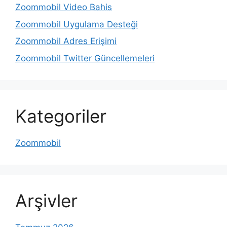
Zoommobil Video Bahis
Zoommobil Uygulama Desteği
Zoommobil Adres Erişimi
Zoommobil Twitter Güncellemeleri
Kategoriler
Zoommobil
Arşivler