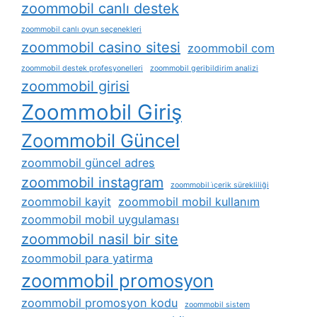
zoommobil canlı destek
zoommobil canlı oyun seçenekleri
zoommobil casino sitesi
zoommobil com
zoommobil destek profesyonelleri
zoommobil geribildirim analizi
zoommobil girisi
Zoommobil Giriş
Zoommobil Güncel
zoommobil güncel adres
zoommobil instagram
zoommobil i̇çerik sürekliliği
zoommobil kayit
zoommobil mobil kullanım
zoommobil mobil uygulaması
zoommobil nasil bir site
zoommobil para yatirma
zoommobil promosyon
zoommobil promosyon kodu
zoommobil sistem