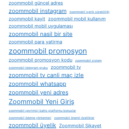
zoommobil güncel adres
zoommobil instagram
zoommobil i̇çerik sürekliliği
zoommobil kayit
zoommobil mobil kullanım
zoommobil mobil uygulaması
zoommobil nasil bir site
zoommobil para yatirma
zoommobil promosyon
zoommobil promosyon kodu
zoommobil sistem
zoommobil tv
zoommobil telegram grubu
zoommobil tv canli maç izle
zoommobil whatsapp
zoommobil yeni adres
Zoommobil Yeni Giriş
zoommobil çevrimiçi bahis platformu bonuslar
zoommobil ödeme yöntemleri
zoommobil önemli özellikler
zoommobil üyelik
Zoommobil Şikayet