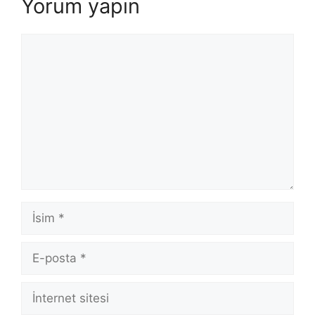
Yorum yapın
Yorum
İsim
E-
posta
İnternet
sitesi