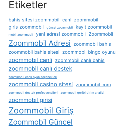
Etiketler
bahis sitesi zoommobil
canli zoommobil
giris zoommobil
kayit zoommobil
güncel zoommobil
yeni adresi zoommobil
Zoommobil
mobil zoommobil
Zoommobil Adresi
zoommobil bahis
zoommobil bahis sitesi
zoommobil bingo oyunu
zoommobil canli
zoommobil canlı bahis
zoommobil canlı destek
zoommobil canlı oyun seçenekleri
zoommobil casino sitesi
zoommobil com
zoommobil destek profesyonelleri
zoommobil geribildirim analizi
zoommobil girisi
Zoommobil Giriş
Zoommobil Güncel