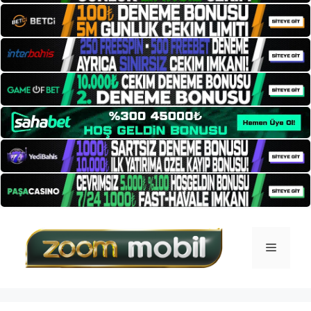
İçeriğe
atla
Menü