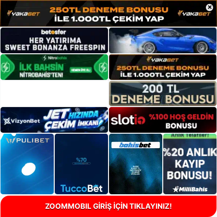
×
ZOOMMOBIL GİRİŞ İÇİN TIKLAYINIZ!