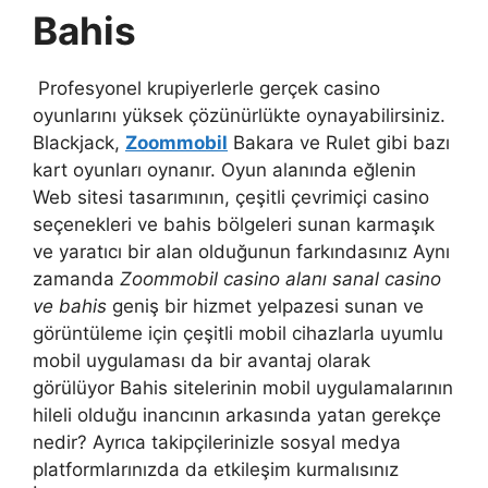
Bahis
Profesyonel krupiyerlerle gerçek casino
oyunlarını yüksek çözünürlükte oynayabilirsiniz.
Blackjack,
Zoommobil
Bakara ve Rulet gibi bazı
kart oyunları oynanır. Oyun alanında eğlenin
Web sitesi tasarımının, çeşitli çevrimiçi casino
seçenekleri ve bahis bölgeleri sunan karmaşık
ve yaratıcı bir alan olduğunun farkındasınız Aynı
zamanda
Zoommobil casino alanı sanal casino
ve bahis
geniş bir hizmet yelpazesi sunan ve
görüntüleme için çeşitli mobil cihazlarla uyumlu
mobil uygulaması da bir avantaj olarak
görülüyor Bahis sitelerinin mobil uygulamalarının
hileli olduğu inancının arkasında yatan gerekçe
nedir? Ayrıca takipçilerinizle sosyal medya
platformlarınızda da etkileşim kurmalısınız