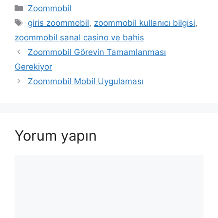
Kategoriler
Zoommobil
Etiketler
giris zoommobil
,
zoommobil kullanıcı bilgisi
,
zoommobil sanal casino ve bahis
Zoommobil Görevin Tamamlanması
Gerekiyor
Zoommobil Mobil Uygulaması
Yorum yapın
Yorum