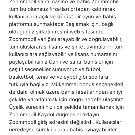
Zoommobil sanal casino ve bahis Zoommobil
tüm bu olumsuz fırsatları ortadan kaldırarak
kullanıcılara açık ve dürüst bir oyun ve bahis
platformu sunmaktadır Başlamak için, bağlı
olduğunuz şirketin resmî web sitesinde
Zoommobil varlığını arayabilir ve doğrulayabilir,
tüm uluslararası lisans ve şirket ayrıntılarını tüm
kullanıcılara sağlayabilir ve lisans numarasını
paylaşabilirsiniz Canlı ve sanal bahisler için
çeşitli seçenekler sunuyoruz ve futbol, ​​
basketbol, ​​tenis ve voleybol gibi sporlara
tutkuyla bağlıyız. Mükemmel bonus seçenekleri
de dahil olmak üzere bahis fırsatlarından en iyi
şekilde yararlanmak için doğru hedefe ulaştınız
Üyelik sürecini hızlı bir şekilde tamamlamak için
Zoommobil Kaydol düğmesini tıklayın.
Zoommobil giriş adresini değiştirdi. Kullanıcılar
neredeyse sürekli olarak bahis oynayabilirler.