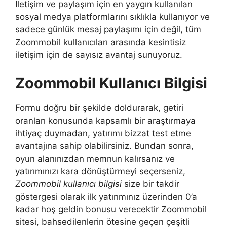
İletişim ve paylaşım için en yaygın kullanılan
sosyal medya platformlarını sıklıkla kullanıyor ve
sadece günlük mesaj paylaşımı için değil, tüm
Zoommobil kullanıcıları arasında kesintisiz
iletişim için de sayısız avantaj sunuyoruz.
Zoommobil Kullanıcı Bilgisi
Formu doğru bir şekilde doldurarak, getiri
oranları konusunda kapsamlı bir araştırmaya
ihtiyaç duymadan, yatırımı bizzat test etme
avantajına sahip olabilirsiniz. Bundan sonra,
oyun alanınızdan memnun kalırsanız ve
yatırımınızı kara dönüştürmeyi seçerseniz,
Zoommobil kullanıcı bilgisi
size bir takdir
göstergesi olarak ilk yatırımınız üzerinden 0’a
kadar hoş geldin bonusu verecektir Zoommobil
sitesi, bahsedilenlerin ötesine geçen çeşitli