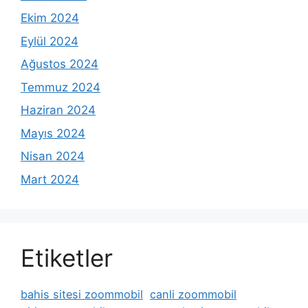
Ekim 2024
Eylül 2024
Ağustos 2024
Temmuz 2024
Haziran 2024
Mayıs 2024
Nisan 2024
Mart 2024
Etiketler
bahis sitesi zoommobil
canli zoommobil