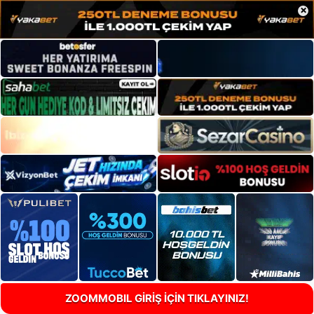
×
ZOOMMOBIL GİRİŞ İÇİN TIKLAYINIZ!