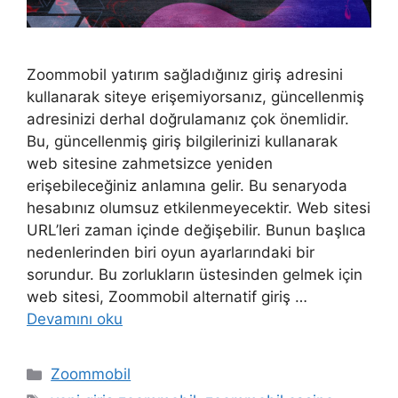
Zoommobil yatırım sağladığınız giriş adresini
kullanarak siteye erişemiyorsanız, güncellenmiş
adresinizi derhal doğrulamanız çok önemlidir.
Bu, güncellenmiş giriş bilgilerinizi kullanarak
web sitesine zahmetsizce yeniden
erişebileceğiniz anlamına gelir. Bu senaryoda
hesabınız olumsuz etkilenmeyecektir. Web sitesi
URL’leri zaman içinde değişebilir. Bunun başlıca
nedenlerinden biri oyun ayarlarındaki bir
sorundur. Bu zorlukların üstesinden gelmek için
web sitesi, Zoommobil alternatif giriş …
Devamını oku
Kategoriler
Zoommobil
Etiketler