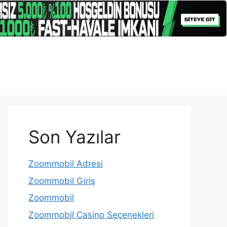
Son Yazılar
Zoommobil Adresi
Zoommobil Giriş
Zoommobil
Zoommobil Casino Seçenekleri