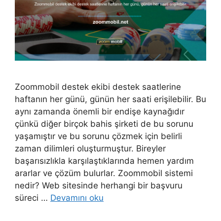
Zoommobil destek ekibi destek saatlerine
haftanın her günü, günün her saati erişilebilir. Bu
aynı zamanda önemli bir endişe kaynağıdır
çünkü diğer birçok bahis şirketi de bu sorunu
yaşamıştır ve bu sorunu çözmek için belirli
zaman dilimleri oluşturmuştur. Bireyler
başarısızlıkla karşılaştıklarında hemen yardım
ararlar ve çözüm bulurlar. Zoommobil sistemi
nedir? Web sitesinde herhangi bir başvuru
süreci …
Devamını oku