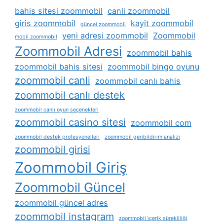
bahis sitesi zoommobil
canli zoommobil
giris zoommobil
kayit zoommobil
güncel zoommobil
yeni adresi zoommobil
Zoommobil
mobil zoommobil
Zoommobil Adresi
zoommobil bahis
zoommobil bahis sitesi
zoommobil bingo oyunu
zoommobil canli
zoommobil canlı bahis
zoommobil canlı destek
zoommobil canlı oyun seçenekleri
zoommobil casino sitesi
zoommobil com
zoommobil destek profesyonelleri
zoommobil geribildirim analizi
zoommobil girisi
Zoommobil Giriş
Zoommobil Güncel
zoommobil güncel adres
zoommobil instagram
zoommobil i̇çerik sürekliliği