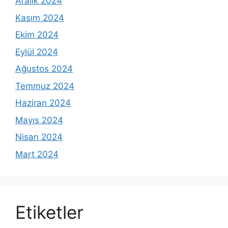
Aralık 2024
Kasım 2024
Ekim 2024
Eylül 2024
Ağustos 2024
Temmuz 2024
Haziran 2024
Mayıs 2024
Nisan 2024
Mart 2024
Etiketler