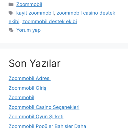
Kategoriler
Zoommobil
Etiketler
kayit zoommobil
,
zoommobil casino destek
ekibi
,
zoommobil destek ekibi
Yorum yap
Son Yazılar
Zoommobil Adresi
Zoommobil Giriş
Zoommobil
Zoommobil Casino Seçenekleri
Zoommobil Oyun Şirketi
Zoommobil Popüler Bahisler Daha