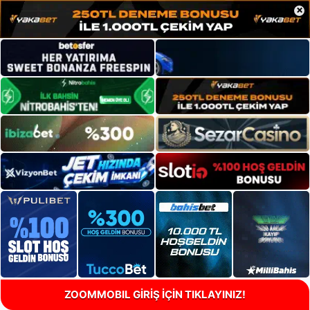
×
ZOOMMOBIL GİRİŞ İÇİN TIKLAYINIZ!