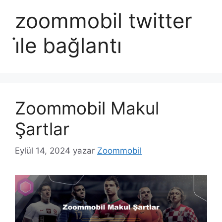
zoommobil twitter
i̇le bağlantı
Zoommobil Makul
Şartlar
Eylül 14, 2024
yazar
Zoommobil