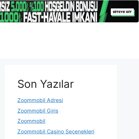
Son Yazılar
Zoommobil Adresi
Zoommobil Giriş
Zoommobil
Zoommobil Casino Seçenekleri