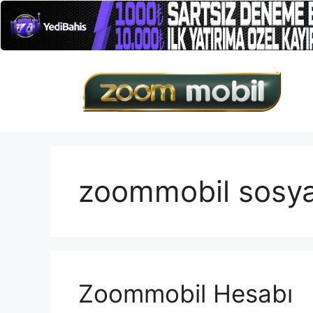
İçeriğe
atla
zoommobil sosya
Zoommobil Hesabı