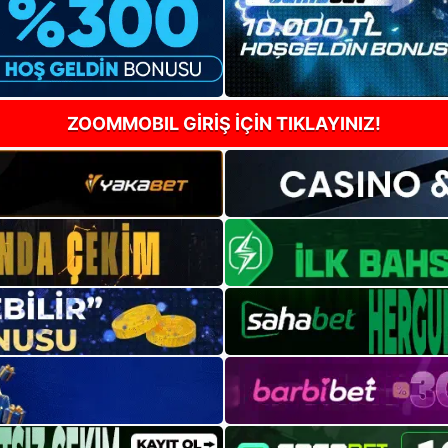
ZOOMMOBIL GİRİŞ İÇİN TIKLAYINIZ!