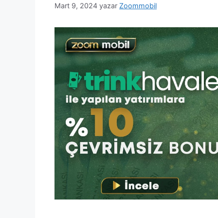
Mart 9, 2024
yazar
Zoommobil