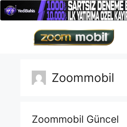
İçeriğe
atla
Zoommobil
Zoommobil Güncel